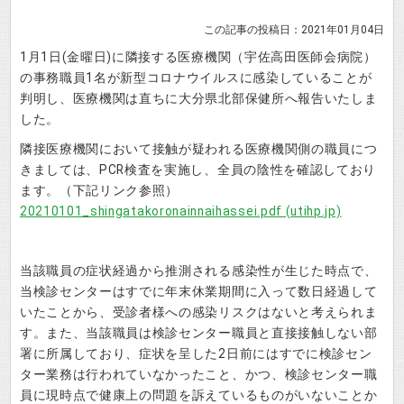
この記事の投稿日：2021年01月04日
1月1日(金曜日)に隣接する医療機関（宇佐高田医師会病院）
の事務職員1名が新型コロナウイルスに感染していることが
判明し、医療機関は直ちに大分県北部保健所へ報告いたしま
した。
隣接医療機関において接触が疑われる医療機関側の職員につ
きましては、PCR検査を実施し、全員の陰性を確認しており
ます。（下記リンク参照）
20210101_shingatakoronainnaihassei.pdf (utihp.jp)
当該職員の症状経過から推測される感染性が生じた時点で、
当検診センターはすでに年末休業期間に入って数日経過して
いたことから、受診者様への感染リスクはないと考えられま
す。また、当該職員は検診センター職員と直接接触しない部
署に所属しており、症状を呈した2日前にはすでに検診セン
ター業務は行われていなかったこと、かつ、検診センター職
員に現時点で健康上の問題を訴えているものがいないことか