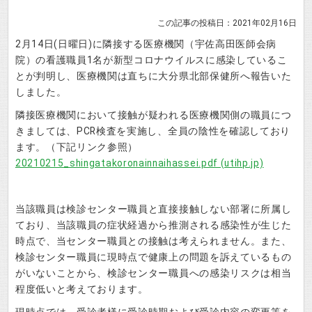
この記事の投稿日：2021年02月16日
2月14日(日曜日)に隣接する医療機関（宇佐高田医師会病
院）の看護職員1名が新型コロナウイルスに感染しているこ
とが判明し、医療機関は直ちに大分県北部保健所へ報告いた
しました。
隣接医療機関において接触が疑われる医療機関側の職員につ
きましては、PCR検査を実施し、全員の陰性を確認しており
ます。（下記リンク参照）
20210215_shingatakoronainnaihassei.pdf (utihp.jp)
当該職員は検診センター職員と直接接触しない部署に所属し
ており、当該職員の症状経過から推測される感染性が生じた
時点で、当センター職員との接触は考えられません。また、
検診センター職員に現時点で健康上の問題を訴えているもの
がいないことから、検診センター職員への感染リスクは相当
程度低いと考えております。
現時点では、受診者様に受診時期および受診内容の変更等を