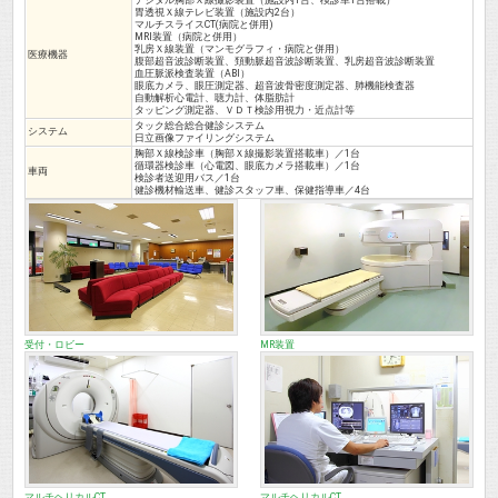
胃透視Ｘ線テレビ装置（施設内2台）
マルチスライスCT(病院と併用)
MRI装置（病院と併用）
乳房Ｘ線装置（マンモグラフィ・病院と併用）
医療機器
腹部超音波診断装置、頚動脈超音波診断装置、乳房超音波診断装置
血圧脈派検査装置（ABI）
眼底カメラ、眼圧測定器、超音波骨密度測定器、肺機能検査器
自動解析心電計、聴力計、体脂肪計
タッピング測定器、ＶＤＴ検診用視力・近点計等
タック総合総合健診システム
システム
日立画像ファイリングシステム
胸部Ｘ線検診車（胸部Ｘ線撮影装置搭載車）／1台
循環器検診車（心電図、眼底カメラ搭載車）／1台
車両
検診者送迎用バス／1台
健診機材輸送車、健診スタッフ車、保健指導車／4台
受付・ロビー
MR装置
マルチヘリカルCT
マルチヘリカルCT