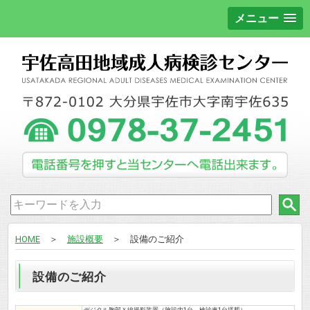
メニュー
HOME
＞
施設概要
＞ 設備のご紹介
設備のご紹介
デジタル胸部Ｘ線撮影装置（施設内1台、検診車1台搭載）