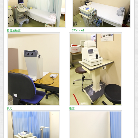
超音波検査
CAVI・ABI
視力
眼圧